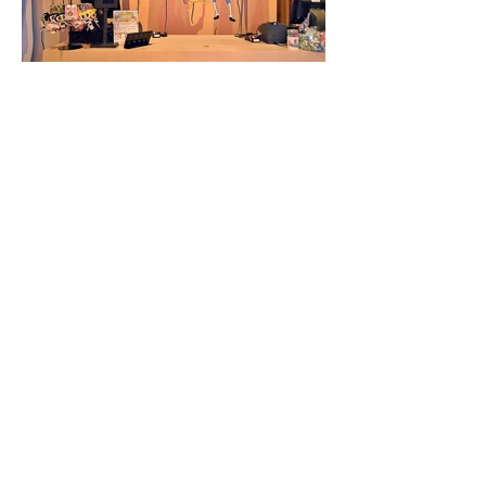
CN Pop-up Store卡通頻道期間限定店請出旗下
超高人氣的三位當家花旦，從大人小孩最愛的
《探險活寶》、強勢回歸的《飛天小女警》以及
最搞笑呆萌的《熊熊遇見你》，以《熊熊遇見
你》卡通為主要場景，民眾自入口穿越樹洞即進
入卡通世界，映入眼簾的是吸睛的巨大樹屋
「Tree House」，店內將卡通場景與商品陳列完
美融合；誰說快閃店只賣商品？CN Pop-
up
Store絕對讓粉絲有身歷其境的體驗！