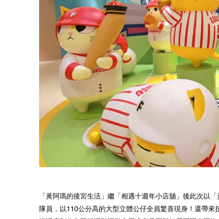
「黃阿瑪的後宮生活」繼「相遇十週年小店舖」後此次以「
隊員，以110公分高的大型立體公仔全員驚喜現身！還帶來