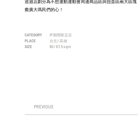
巡迴店劃分為不想運動運動會周邊商品區與扭蛋區兩大區塊
癒廣大瑪民們的心！
CATEGORY
IP期間限定店
PLACE
台北/ 高雄
SIZE
80/ 67.5
sqm
PREVIOUS