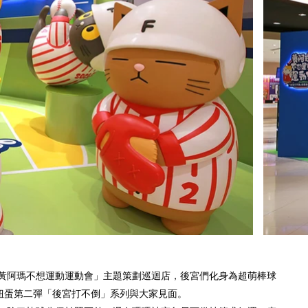
黃阿瑪不想運動運動會」主題策劃巡迴店，後宮們化身為超萌棒球
扭蛋第二彈「後宮打不倒」系列與大家見面。