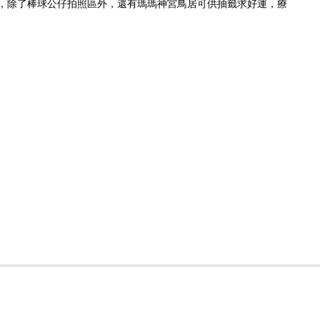
，除了棒球公仔拍照區外，還有瑪瑪神宮鳥居可供抽籤求好運，療