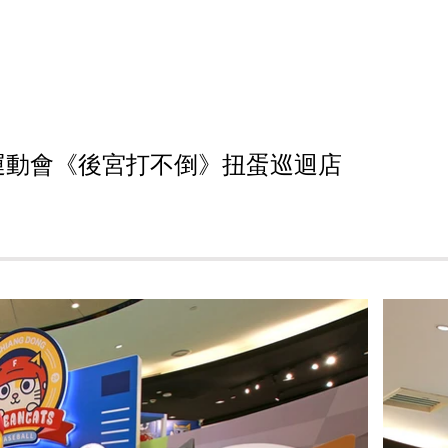
運動會《後宮打不倒》扭蛋巡迴店