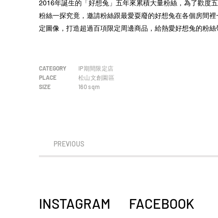
2016年誕生的「好想兔」五年來累積大量粉絲，為了歡度
粉絲一探究竟，邀請粉絲跟最愛耍廢的好想兔在各個房間裡
定圖像，打造超過百項限定周邊商品，給熱愛好想兔的粉絲
CATEGORY
IP期間限定店
PLACE
松山文創園區
SIZE
160
sqm
PREVIOUS
INSTAGRAM
FACEBOOK