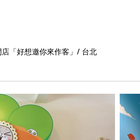
/
閃店「好想邀你來作客」
台北