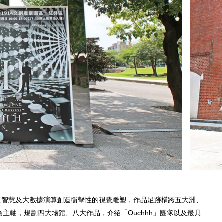
I人工智慧及大數據演算創造衝擊性的視覺雕塑，作品足跡橫跨五大洲、
為主軸，規劃四大場館、八大作品，介紹「Ouchhh」團隊以及最具